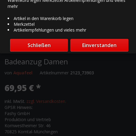
Warenkorb legen Merkzettel Artikelempfehlungen und vieles
mehr
Artikel in den Warenkorb legen
Merkzettel
Artikelempfehlungen und vieles mehr
Schließen
Einverstanden
Badeanzug Damen
von
Aquafeel
Artikelnummer
2123_73903
69,95 € *
inkl. MwSt.
zzgl. Versandkosten.
GPSR Hinweis:
Fashy GmbH
Produktion und Vertrieb
Kornwestheimer Str. 46
70825 Korntal-Münchingen