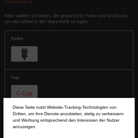
info@fashy.de
Bitte wählen Sie beides, die gewünschte Farbe und Größe aus,
um den Artikel in den Warenkorb zu legen.
Farbe
Cup
C-Cup
Diese Seite nutzt Website-Tracking-Technologien von
Dritten, um ihre Dienste anzubieten, stetig zu verbessern
Größe
und Werbung entsprechend den Interessen der Nutzer
anzuzeigen.
38
40
42