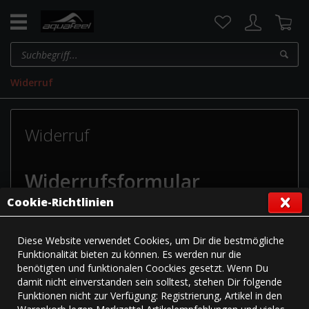
Widerruf
Widerruf
Widerrufsformular
Cookie-Richtlinien
Wenn Sie den Vertrag widerrufen wollen, füllen Sie bitte
dieses Formular aus und senden Sie es an uns zurück.
Diese Website verwendet Cookies, um Dir die bestmögliche
Funktionalität bieten zu können. Es werden nur die
Empfänger
benötigten und funktionalen Coockies gesetzt. Wenn Du
damit nicht einverstanden sein solltest, stehen Dir folgende
An:
Fashy GmbH Produktion und Vertrieb, 70825 Korntal-
Funktionen nicht zur Verfügung: Registrierung, Artikel in den
Münchingen, Kornwestheimer Straße 46, E-Mail: