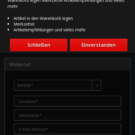
Warenkorb legen Merkzettel Artikelempfehlungen und vieles
info@fashy.de
mehr
Angaben zum Vertrag
Artikel in den Warenkorb legen
Merkzettel
Hiermit widerrufe(n) ich/wir den von mir/uns
Artikelempfehlungen und vieles mehr
abgeschlossenen Vertrag über den Kauf der folgenden
Waren / die Erbringung der folgenden Dienstleistung:
Schließen
Einverstanden
Widerruf