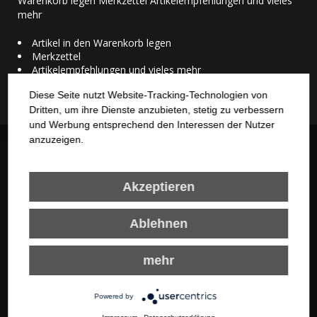
Warenkorb legen Merkzettel Artikelempfehlungen und vieles
10-
12-
14-
16-
F
6-7
8-9
mehr
11
13
15
17
USA/UK
22
24
26
28
29
30
Artikel in den Warenkorb legen
Merkzettel
10-
12-
14-
16-
I
6-7
8-9
Artikelempfehlungen und vieles mehr
11
13
15
17
AUS
6
8
10
12
14
16
Diese Seite nutzt Website-Tracking-Technologien von
Schließen
Einverstanden
Dritten, um ihre Dienste anzubieten, stetig zu verbessern
und Werbung entsprechend den Interessen der Nutzer
anzuzeigen.
Zahlen Sie mit
Akzeptieren
Ablehnen
Wir versenden versandkostenfrei mit:
mehr
Powered by