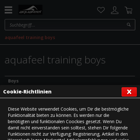
aquafeel training boys
aquafeel training boys
Boys
Training
Cookie-Richtlinien
aquafeel
116
128
140
152
164
176
Size
Diese Website verwendet Cookies, um Dir die bestmögliche
Waist
55-
59-
63-
67-
71-
75-
Funktionalität bieten zu können. Es werden nur die
(cm)
59
63
67
71
75
79
benötigten und funktionalen Coockies gesetzt. Wenn Du
61-
66-
71-
75-
80-
85-
damit nicht einverstanden sein solltest, stehen Dir folgende
Hip (cm)
66
71
75
80
85
90
Funktionen nicht zur Verfügung: Registrierung, Artikel in den