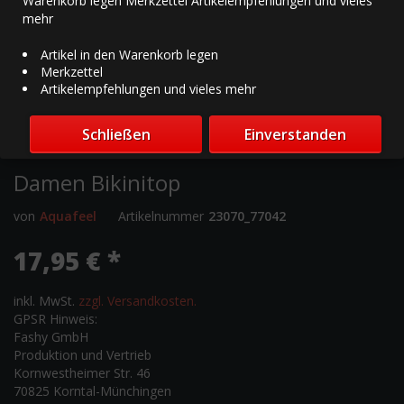
Warenkorb legen Merkzettel Artikelempfehlungen und vieles
mehr
Artikel in den Warenkorb legen
Merkzettel
Artikelempfehlungen und vieles mehr
Schließen
Einverstanden
Damen Bikinitop
von
Aquafeel
Artikelnummer
23070_77042
17,95 € *
inkl. MwSt.
zzgl. Versandkosten.
GPSR Hinweis:
Fashy GmbH
Produktion und Vertrieb
Kornwestheimer Str. 46
70825 Korntal-Münchingen