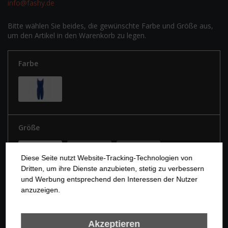
info@fashy.de
Bitte wählen Sie beides, die gewünschte Farbe und Größe aus,
um den Artikel in den Warenkorb zu legen.
Farbe
Größe
128
140
152
Diese Seite nutzt Website-Tracking-Technologien von
Dritten, um ihre Dienste anzubieten, stetig zu verbessern
und Werbung entsprechend den Interessen der Nutzer
164
176
anzuzeigen.
Akzeptieren