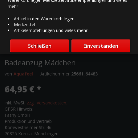
Warenkorb legen Merkzettel Artikelempfehlungen und vieles
mehr
Artikel in den Warenkorb legen
Merkzettel
Artikelempfehlungen und vieles mehr
Schließen
Einverstanden
Badeanzug Mädchen
von
Aquafeel
Artikelnummer
25661_64483
64,95 € *
inkl. MwSt.
zzgl. Versandkosten.
GPSR Hinweis:
Fashy GmbH
Produktion und Vertrieb
Kornwestheimer Str. 46
70825 Korntal-Münchingen