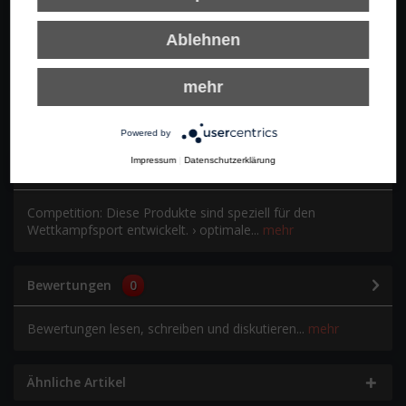
Ablehnen
In den Warenkorb
mehr
Merken
Bewerten
Empfehlen
Powered by
Impressum
|
Datenschutzerklärung
Beschreibung
Competition: Diese Produkte sind speziell für den
Wettkampfsport entwickelt. › optimale...
mehr
Bewertungen
0
Bewertungen lesen, schreiben und diskutieren...
mehr
Ähnliche Artikel