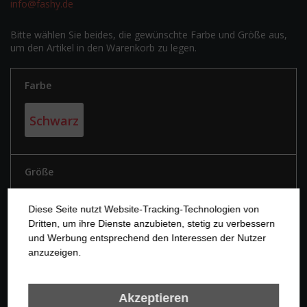
info@fashy.de
Bitte wählen Sie beides, die gewünschte Farbe und Größe aus,
um den Artikel in den Warenkorb zu legen.
Farbe
Schwarz
Größe
1
2
3
Diese Seite nutzt Website-Tracking-Technologien von
Dritten, um ihre Dienste anzubieten, stetig zu verbessern
und Werbung entsprechend den Interessen der Nutzer
4
5
anzuzeigen.
Akzeptieren