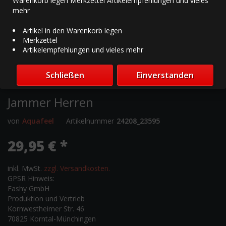
Warenkorb legen Merkzettel Artikelempfehlungen und vieles
mehr
Artikel in den Warenkorb legen
Merkzettel
Artikelempfehlungen und vieles mehr
Schließen
Einverstanden
Jammer Herren
von
Aquafeel
Artikelnummer
24208_23595
29,95 € *
inkl. MwSt.
zzgl. Versandkosten.
GPSR Hinweis:
Fashy GmbH
Produktion und Vertrieb
Kornwestheimer Str. 46
70825 Korntal-Münchingen