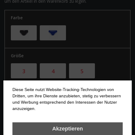
um den Artikel in den Warenkorb zu legen.
Farbe
Größe
3
4
5
6
7
8
Diese Seite nutzt Website-Tracking-Technologien von
Dritten, um ihre Dienste anzubieten, stetig zu verbessern
und Werbung entsprechend den Interessen der Nutzer
anzuzeigen.
Akzeptieren