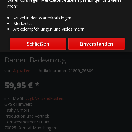
Warenkorb legen Merkzettel Artikelempfehlungen und vieles
mehr
Artikel in den Warenkorb legen
Merkzettel
Artikelempfehlungen und vieles mehr
Schließen
Einverstanden
Damen Badeanzug
von
Aquafeel
Artikelnummer
21809_76889
59,95 € *
inkl. MwSt.
zzgl. Versandkosten.
GPSR Hinweis:
Fashy GmbH
Produktion und Vertrieb
Kornwestheimer Str. 46
70825 Korntal-Münchingen