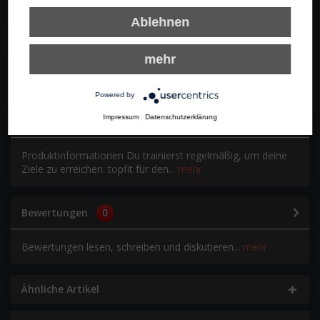
Ablehnen
In den Warenkorb
mehr
Merken
Bewerten
Empfehlen
Powered by
Impressum
|
Datenschutzerklärung
Beschreibung
Produktinformationen Du trainierst regelmäßig, um deine
Ziele zu erreichen: topfit für den...
mehr
Bewertungen
0
Bewertungen lesen, schreiben und diskutieren...
mehr
Ähnliche Artikel