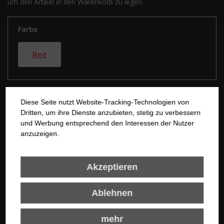
um den Artikel in den Warenkorb zu legen.
Farbe
Rot
Diese Seite nutzt Website-Tracking-Technologien von
Dritten, um ihre Dienste anzubieten, stetig zu verbessern
und Werbung entsprechend den Interessen der Nutzer
anzuzeigen.
In den Warenkorb
Merken
Bewerten
Empfehlen
Akzeptieren
Beschreibung
Ablehnen
Produktinformationen Aquafeel Professional Training steht
mehr